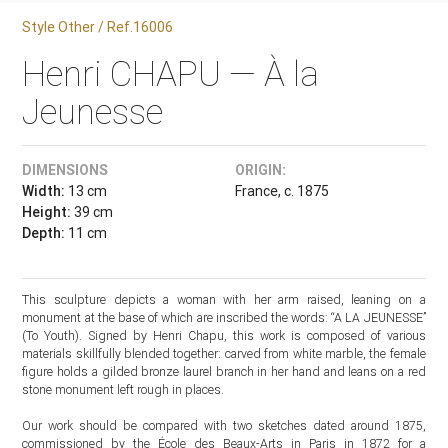
Style Other / Ref.16006
Henri CHAPU — À la
Jeunesse
DIMENSIONS
ORIGIN:
Width:
13 cm
France, c. 1875
Height:
39 cm
Depth:
11 cm
This sculpture depicts a woman with her arm raised, leaning on a
monument at the base of which are inscribed the words: “A LA JEUNESSE”
(To Youth). Signed by Henri Chapu, this work is composed of various
materials skillfully blended together: carved from white marble, the female
figure holds a gilded bronze laurel branch in her hand and leans on a red
stone monument left rough in places.
Our work should be compared with two sketches dated around 1875,
commissioned by the École des Beaux-Arts in Paris in 1872 for a