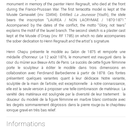
monument in memory of the painter Henri Regnault, who died at the front
during the Franco-Prussian War. The first terracotta model is kept at the
Musée Carnavalet (inv. S3494). Entitled
La Jeunesse
(Youth), the stele
bears the inscription “LAUREA / NON LACRYMAE / 1870-1871.”
Accompanied by the dates of the conflict, the motto “Glory, not tears”
explains the motif of the laurel branch. The second sketch is a plaster cast
kept at the Musée d'Orsay (inv. RF 1785) on which no date accompanies
the sober dedication to Henri Regnault and the artist's signature.
Henri Chapu présente le modèle au Salon de 1875 et remporte une
médaille d’honneur. Le 12 août 1876, le monument est inauguré dans la
cour du mûrier aux Beaux-Arts de Paris. Le succès de cette figure féminine
porte le sculpteur à éditer le modèle dans trois dimensions en
collaboration avec Ferdinand Barbedienne à partir de 1878. Ces fontes
présentent quelques variantes quant à leur dédicace. Notre variante,
sculptée de la main de l’artiste, est exceptionnelle : à notre connaissance,
elle est la seule version à proposer une telle combinaison de matériaux. La
variété des matériaux est soulignée par la diversité de leur traitement : la
douceur du modelé de la figure féminine en marbre blanc contraste avec
les degrés sommairement dégrossis dans la pierre rouge ou le chapiteau
ionique gravé en très bas relief.
Informations