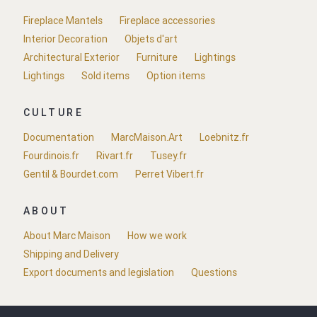
Fireplace Mantels
Fireplace accessories
Interior Decoration
Objets d'art
Architectural Exterior
Furniture
Lightings
Lightings
Sold items
Option items
CULTURE
Documentation
MarcMaison.Art
Loebnitz.fr
Fourdinois.fr
Rivart.fr
Tusey.fr
Gentil & Bourdet.com
Perret Vibert.fr
ABOUT
About Marc Maison
How we work
Shipping and Delivery
Export documents and legislation
Questions